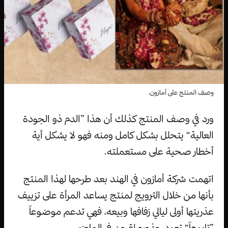
وصف المنتج على أمازون.
ورد في وصف المنتج كذلك أن هذا ”الدم ذو الجودة
العالية“ يتحلل بشكل كامل ومنه فهو لا يشكل أية
أخطار صحية على مستعملته.
اتهمت شركة أمازون في الهند بعد طرحها لهذا المنتج
بأنها من خلال الترويج لمنتج يساعد المرأة على تزييف
عذريتها أولى ليالي زفافها وبيعه، فهي تدعم موضوعاً
”تابوهاً“ تعود جذوره لقرون في الماضي.