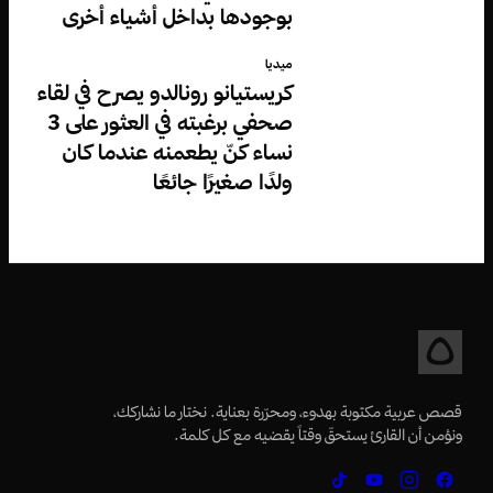
بوجودها بداخل أشياء أخرى
ميديا
كريستيانو رونالدو يصرح في لقاء
صحفي برغبته في العثور على 3
نساء كنّ يطعمنه عندما كان
ولدًا صغيرًا جائعًا
قصص عربية مكتوبة بهدوء، ومحرّرة بعناية. نختار ما نشاركك،
ونؤمن أن القارئ يستحقّ وقتاً يقضيه مع كل كلمة.