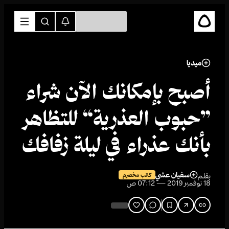
ميديا
أصبح بإمكانك الآن شراء
”حبوب العذرية“ للتظاهر
بأنك عذراء في ليلة زفافك
سفيان عشي
بقلم
كاتب مخضرم
18 نوفمبر 2019 — 07:12 ص