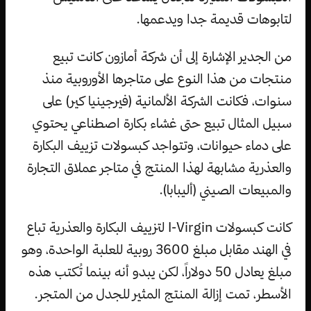
لتابوهات قديمة جدا ويدعمها.
من الجدير الإشارة إلى أن شركة أمازون كانت تبيع
منتجات من هذا النوع على متاجرها الأوروبية منذ
سنوات، فكانت الشركة الألمانية (فيرجينيا كير) على
سبيل المثال تبيع حتى غشاء بكارة اصطناعي يحتوي
على دماء حيوانات، وتتواجد كبسولات تزييف البكارة
والعذرية مشابهة لهذا المنتج في متاجر عملاق التجارة
والمبيعات الصيني (أليبابا).
كانت كبسولات I-Virgin لتزييف البكارة والعذرية تباع
في الهند مقابل مبلغ 3600 روبية للعلبة الواحدة، وهو
مبلغ يعادل 50 دولاراً، لكن يبدو أنه بينما تُكتب هذه
الأسطر، تمت إزالة المنتج المثير للجدل من المتجر.