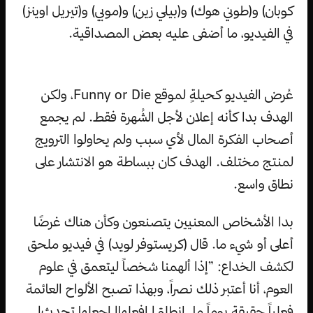
كوبان) و(طوني هوك) و(بيلي زين) و(موبي) و(تيريل اوينز)
في الفيديو، ما أضفى عليه بعض المصداقية.
عُرض الفيديو كحيلةٍ لموقع Funny or Die، ولكن
الهدف بدا كأنه إعلان لأجل الشُهرة فقط. لم يجمع
أصحاب الفكرة المال لأي سبب ولم يحاولوا الترويج
لمنتج مختلف. الهدف كان ببساطة هو الانتشار على
نطاق واسع.
بدا الأشخاص المعنيين يتصنعون وكأن هناك غرضًا
أعلى أو شيء ما. قال (كريستوفر لويد) في فيديو ملحق
لكشف الخداع: ”إذا ألهمنا شخصاً ليتعمق في علوم
العوم، أنا أعتبر ذلك نصراً، وبهذا تصبح الألواح العائمة
فعلياً حقيقة يوماً ما. انطلق! افعلها! اجعلها تحدث!