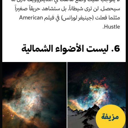
سيحصل، لن ترى شيطاناً، بل ستشاهد حريقاً صغيراً
مثلما فعلت (جينيفر لورانس) في فيلم American
Hustle.
6. ليست الأضواء الشمالية