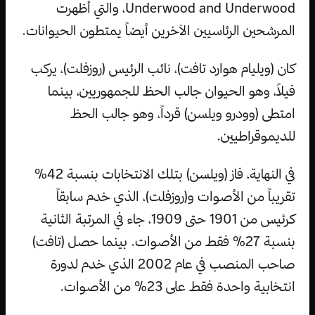
Underwood and Underwood، والتي أظهرت
المرشحين الرئاسيين الآخرين أيضاً يمتطون الحيوانات.
كان (ويليام هوارد تافت)، نائب الرئيس (روزفلت)، يركب
فيلاً، وهو الحيوان جالب الحظ للجمهوريين، بينما
امتطى (وودرو ويلسن) قرداً، وهو جالب الحظ
للديموقراطيين.
في النهاية، فاز (ويلسن) بتلك الانتخابات بنسبة 42%
تقريباً من الأصوات و(روزفلت)، الذي خدم سابقاً
كرئيس من 1901 حتى 1909، جاء في المرتبة الثانية
بنسبة 27% فقط من الأصوات. بينما حصل (تافت)
صاحب المنصب في عام 2002 الذي خدم لدورة
انتخابية واحدة فقط على 23% من الأصوات.