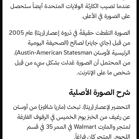
عندما تصيب الكارثة الولايات المتحدة أيضاً ستحصل
على الصورة في الأعلى.
الصورة التقطت حقيقةً في ذروة إعصار (ريتا) عام 2005
من قبل (جاي جاينر) لصالح (الصحيفة اليومية
الرئيسية لأوستن Austin-American Statesman)،
من المحتمل أن الصورة عُدلت بشكل سيء من قِبل
شخص ما على الإنترنت.
شرح الصورة الأصلية
التحضير لإعصار (ريتا)، تبحث (ماريا شافيز) من أوستن
عن رغيف من الخبز يوم الخميس في الرفوف الفارغة
لمتجر والمارت Walmart في الممر 35 في قسم
اللحوم. المتجر كان فراغاً.