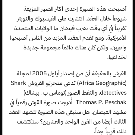
أصبحت هذه الصورة إحدى أكثر الصور المزيفة
شيوعاً خلال العقد، انتشرت على الفيسبوك والتويتر
تقريباً في أي وقت ضرب فيضان ما الولايات المتحدة
الأميركية. ومع تقدم العقد، المزيد من الناس أصبحوا
واعيين. ولكن كان هناك دائماً مجموعة جديدة
لخداعها.
القرش بالحقيقة أتى من إصدار أيلول 2005 لمجلة
(Africa Geographic) تدعى متحريّو القروش Shark
detectives، والتقط الصور (توماس ب. بيشاك)
Thomas P. Peschak. أُدرجت صورة القرش رقمياً في
مشهد الفيضان. هل ستبقى هذه الصورة لتشهد العقد
الثالث أيضًا من القرن الواحد والعشرين؟ سنكتشف
ذلك قريباً جداً.