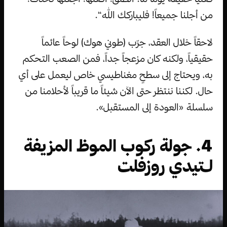
من أجلنا جميعاً! فليباركك الله“.
لاحقاً خلال العقد، جرّب (طوني هوك) لوحاً عائماً
حقيقياً، ولكنه كان مزعجاً جداً، فمن الصعب التحكم
به، ويحتاج إلى سطحٍ مغناطيسي خاص ليعمل على أي
حال. لكننا ننتظر حتى الآن شيئاً ما قريباً لأحلامنا من
سلسلة «العودة إلى المستقبل».
4. جولة ركوب الموظ المزيفة
لـتيدي روزفلت