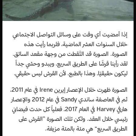
إذا أمضيت أي وقت على وسائل التواصل الاجتماعي
خلال السنوات العشر الماضية، فلربما رأيت هذه
الصورة. الصورة قد التُقطت من وجهة مقعد السائق.
لقد رأينا قرشًا على الطريق السريع، ويبدو وحشي جداً
ليكون حقيقيًا، وهذا بالطبع، لأن القرش ليس حقيقي.
الصورة ظهرت خلال الإعصار إيرين Irene في عام 2011،
ثم في العاصفة ساندي Sandy في عام 2012 والإعصار
هارفي Harvey في العام 2017، فعلياً كل حدث فيضاني
رئيسي خلال العقد. ولكن تلك الصورة ”القرش على
الطريق السريع“ هي مئة بالمئة مزيفة.