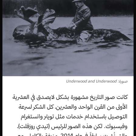
صورة: Underwood and Underwood
كانت صور التاريخ مشهورة بشكل لايصدق في العشرية
الأولى من القرن الواحد والعشرين، كل الشكر لسرعة
التوصيل باستخدام خدمات مثل تويتر وانستغرام
وفيسبوك. لكن هذه الصور للرئيس (تيدي روزفلت)،
والتي نُشِرت سابقاً في عام 2014، مزيفة بالكامل. وهي