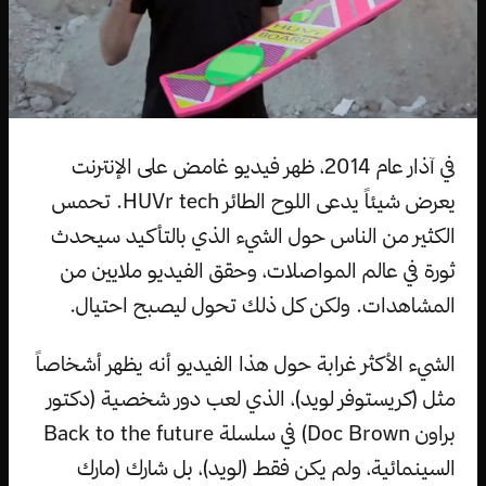
في آذار عام 2014، ظهر فيديو غامض على الإنترنت
يعرض شيئاً يدعى اللوح الطائر HUVr tech. تحمس
الكثير من الناس حول الشيء الذي بالتأكيد سيحدث
ثورة في عالم المواصلات، وحقق الفيديو ملايين من
المشاهدات. ولكن كل ذلك تحول ليصبح احتيال.
الشيء الأكثر غرابة حول هذا الفيديو أنه يظهر أشخاصاً
مثل (كريستوفر لويد)، الذي لعب دور شخصية (دكتور
براون Doc Brown) في سلسلة Back to the future
السينمائية، ولم يكن فقط (لويد)، بل شارك (مارك