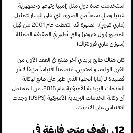
استخدمت عدة دولٍ مثل زامبيا وتوغو وجمهورية
غينيا ومالي نسخاً من الصورة التي على اليسار لتمثيل
(ماري كوري). الصورة قد التقطت عام 2001 من قِبل
المصور (بول شرودر) والتي تُظهر في الحقيقة الممثلة
(سوزان ماري فرونتزاك).
كان هناك طابع بريدي آخر صُنع في العقد الأول من
القرن الواحد والعشرين، مُتضمناً اقتباساً مزيفاً لآخر
قصيدة لـ (مايا أنجلو) الذي ظهر على طابع لوكالة
الخدمات البريدية الأميركية عام 2015، من المحتمل
أن وكالة الخدمات البريدية الأميركية (USPS) وجدت
الاقتباس على الانترنت.
12. رفوف متجر فارغة في