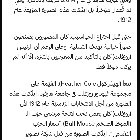
لم تُعدل مؤخراً، بل ابتُكرت هذه الصورة المزيفة عام
1912.
حتى قبل اختراع الحواسيب، كان المصورون يصنعون
صوراً خيالية بهدف التسلية. وعلى الرغم أن الرئيس
(روزفلت) كان بالتأكيد من المعجبين بالتنزه، إلّا أنه لم
يركب موظاً قط.
تبعاً (لهيذر كول Heather Cole)، القيّمة على
مجموعة ثيودور روزفلت في جامعة هارفرد، ابتُكرت هذه
الصورة من أجل الانتخابات الرّئاسيّة عام 1912 لأن
(روزفلت) كان يعمل تحت لائحة مرشحي حزب الـ
(الموظ الضخم Bull Moose) ”شعار الحزب
التقدمي“. ابتُكرت الصورة من قبل شركة تصوير