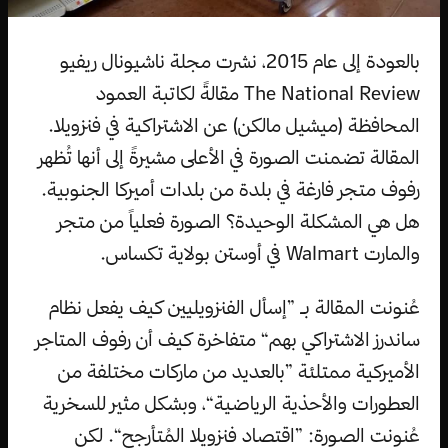
بالعودة إلى عام 2015، نشرت مجلة ناشيونال ريفيو
The National Review مقالةً لكاتبة العمود
المحافظة (ميشيل مالكن) عن الاشتراكية في فنزويلا.
المقالة تضمنت الصورة في الأعلى مشيرةً إلى أنها تُظهر
رفوف متجر فارغة في بلدة من بلدات أميركا الجنوبية.
هل هي المشكلة الوحيدة؟ الصورة فعلياً من متجر
والمارت Walmart في أوستن بولاية تكساس.
عُنونت المقالة بـ ”إسأل الفنزويليين كيف يفعل نظام
ساندرز الاشتراكي بهم“ متفاخرة كيف أن رفوف المتاجر
الأميركية ممتلئة ”بالعديد من ماركات مختلفة من
العطورات والأحذية الرياضية“، وبشكل مثير للسخرية
عُنوِنت الصورة: ”اقتصاد فنزويلا المُتأرجح“. لكن