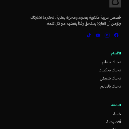
قصص عربية مكتوبة بهدوء، ومحرّرة بعناية. نختار ما نشاركك،
ونؤمن أن القارئ يستحقّ وقتاً يقضيه مع كل كلمة.
الأقسام
دخلك تتعلم
دخلك بحكيلك
دخلك بتعيش
دخلك بالعالم
المنصّة
خسة
أقصوصة