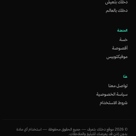
دخلك بتعيش
دخلك بالعالم
المنصّة
خسة
أقصوصة
موفيكتوبيس
عنّا
تواصل معنا
سياسة الخصوصية
شروط الاستخدام
©
2026
موقع دخلك بتعرف — جميع الحقوق محفوظة — استخدام أي مادة
بدون إذن قد يعرضك للتبليغ والملاحقات.