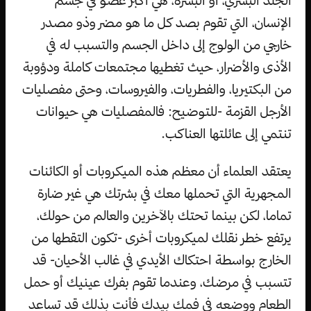
الإنسان، التي تقوم بصد كل ما هو مضر وذو مصدر
خارجي من الولوج إلى داخل الجسم والتسبب له في
الأذى والأضرار، حيث تغطيها مجتمعات كاملة ودؤوبة
من البكتيريا، والفطريات، والفيروسات، وحتى مفصليات
الأرجل القزمة -للتوضيح: فالمفصليات هي حيوانات
تنتمي إلى عائلتها العناكب.
يعتقد العلماء أن معظم هذه الميكروبات أو الكائنات
المجهرية التي تحملها معك في بشرتك هي غير ضارة
تماما، لكن بينما تحتك بالآخرين والعالم من حولك،
يرتفع خطر نقلك لميكروبات أخرى -تكون التقطها من
الخارج بواسطة احتكاك الأيدي في غالب الأحيان- قد
تتسبب في مرضك، وعندما تقوم بفرك عينيك أو حمل
الطعام ووضعه في فمك بيدك فأنت بذلك قد تساعد