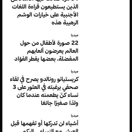
الذين يستطيعون قراءة اللغات
الأجنبية على خيارات الوشم
الرهيبة هذه
ميديا
22 صورة لأطفال من حول
العالم يعرضون ألعابهم
المفضلة، بعضها يفطر الفؤاد
ميديا
كريستيانو رونالدو يصرح في لقاء
صحفي برغبته في العثور على 3
نساء كنّ يطعمنه عندما كان
ولدًا صغيرًا جائعًا
ميديا
أشياء لن تدركها أو تفهمها قبل
العيش مع النساء… إليكم