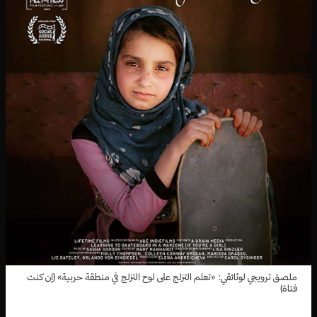
ملصق ترويجي لوثائقي: «تعلم التزلج على لوح التزلج في منطقة حربية» (إن كنت
فتاة)