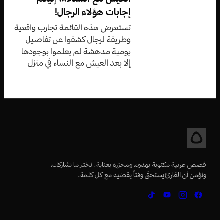
إجابات هؤلاء الرجال!
تستعرض هذه القائمة تجارب واقعية
وطريفة لرجال كشفوا عن تفاصيل
يومية مدهشة لم يعلموا بوجودها
إلا بعد العيش مع النساء في منزل
واحد.
قصص عربية مكتوبة بهدوء، ومحرّرة بعناية. نختار ما نشاركك،
ونؤمن أن القارئ يستحقّ وقتاً يقضيه مع كل كلمة.