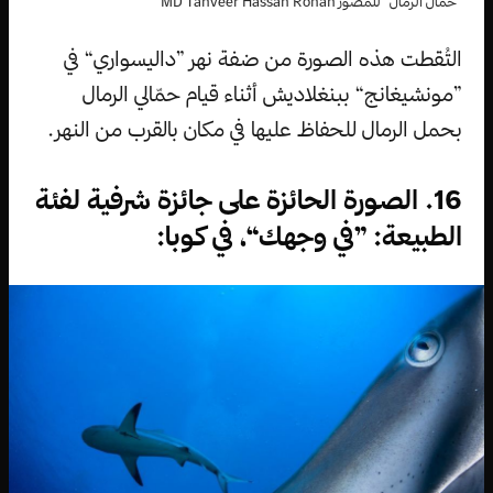
”حمّال الرمال“ للمصور MD Tanveer Hassan Rohan
التُقطت هذه الصورة من ضفة نهر ”داليسواري“ في
”مونشيغانج“ ببنغلاديش أثناء قيام حمّالي الرمال
بحمل الرمال للحفاظ عليها في مكان بالقرب من النهر.
16. الصورة الحائزة على جائزة شرفية لفئة
الطبيعة: ”في وجهك“، في كوبا: