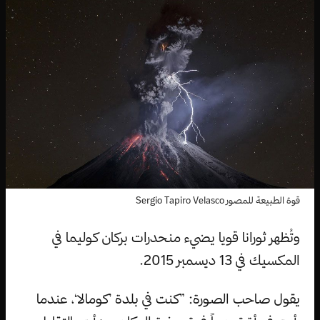
قوة الطبيعة للمصور Sergio Tapiro Velasco
وتُظهر ثورانا قويا يضيء منحدرات بركان كوليما في
المكسيك في 13 ديسمبر 2015.
يقول صاحب الصورة: ”كنت في بلدة ’كومالا‘، عندما