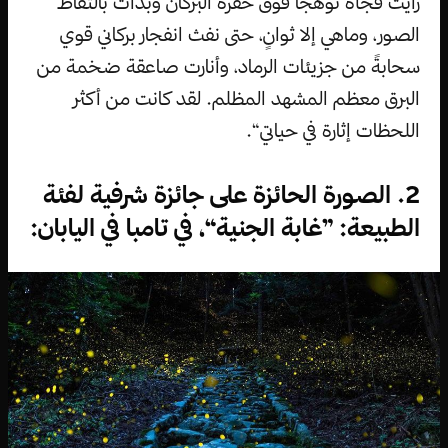
رأيت فجأة توهجاً فوق حفرة البركان وبدأت بالتقاط
الصور، وماهي إلا ثوانٍ، حتى نفث انفجار بركاني قوي
سحابةً من جزيئات الرماد، وأنارت صاعقة ضخمة من
البرق معظم المشهد المظلم. لقد كانت من أكثر
اللحظات إثارة في حياتي“.
2. الصورة الحائزة على جائزة شرفية لفئة
الطبيعة: ”غابة الجنية“، في تامبا في اليابان: