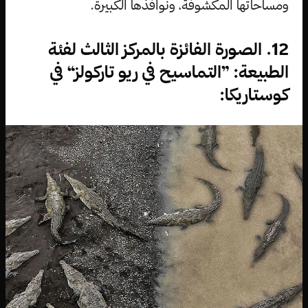
ومساحاتها المكشوفة، ونوافذها الكبيرة.
12. الصورة الفائزة بالمركز الثالث لفئة
الطبيعة: ”التماسيح في ريو تاركولز“ في
كوستاريكا: