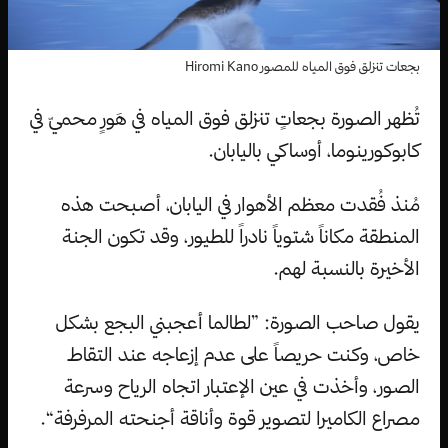
بجعات تنزلق فوق المياه للمصور Hiromi Kano
تُظهر الصورة بجعاتٍ تنزلق فوق المياه في هَورٍ محميّ في
كابوكورينوما، أوساكي باليابان.
مُنذ فُقدت معظم الأهوار في اليابان، أصبحت هذه
المنطقة مكاناً شتوياً نادراً للطيور، وقد تكون الجنة
الأخيرة بالنسبة لهم.
يقول صاحب الصورة: ”لطالما أعجبني البجع بشكل
خاص، وكنت حريصاً على عدم إزعاجه عند التقاط
الصور، وأخذت في عين الإعتبار اتجاه الرياح وسرعة
مصراع الكاميرا لتصوير قوة وأناقة أجنحته المرفرفة“.