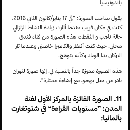
بأندونيسيا.
يقول صاحب الصورة: ”في 17 يناير/كانون الثاني 2016،
كنت في مكان قريب عندما أثارت زيادة النشاط الزلزالي
حالة تأهب و التُقطت هذه الصورة من فناء فندق
محلي، حيث كنت أنتظر والكاميرا خاصتي وعندما ثار
البركان بدا الرماد وكأنه يتوهج.
هذه الصورة مميزة جداً بالنسبة لي، إنها صورة لثوران
نادر من جبل برومو، مع إضاءة ممتازة“.
11. الصورة الفائزة بالمركز الأول لفئة
المدن: ”مستويات القراءة“ في شتوتغارت
بألمانيا: