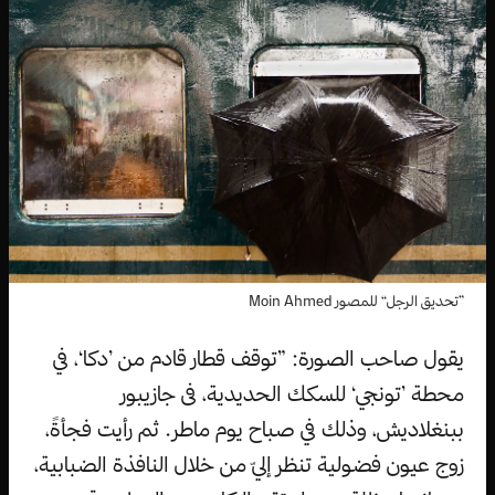
”تحديق الرجل“ للمصور Moin Ahmed
يقول صاحب الصورة: ”توقف قطار قادم من ’دكا‘، في
محطة ’تونجي‘ للسكك الحديدية، فى جازيبور
ببنغلاديش، وذلك في صباح يوم ماطر. ثم رأيت فجأةً،
زوج عيون فضولية تنظر إليّ من خلال النافذة الضبابية،