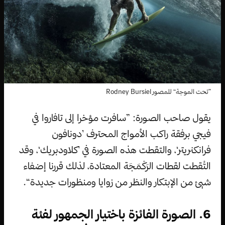
”تحت الموجة“ للمصور Rodney Bursiel
يقول صاحب الصورة: ”سافرت مؤخرا إلى تافاروا في
فيجي برفقة راكب الأمواج المحترف ’دونافون
فرانكنريتر‘، والتقطت هذه الصورة في ’كلاودبريك‘، وقد
التُقطت لقطات الرَكْمَجَة المعتادة، لذلك قررنا إضفاء
شيئ من الإبتكار والنظر من زوايا ومنظورات جديدة“.
6. الصورة الفائزة باختيار الجمهور لفئة