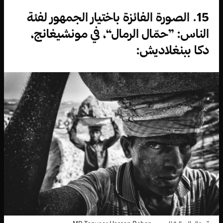
15. الصورة الفائزة باختيار الجمهور لفئة
الناس: ”حمّال الرمال“، في مونشيغانج،
دكا ببنغلاديش: