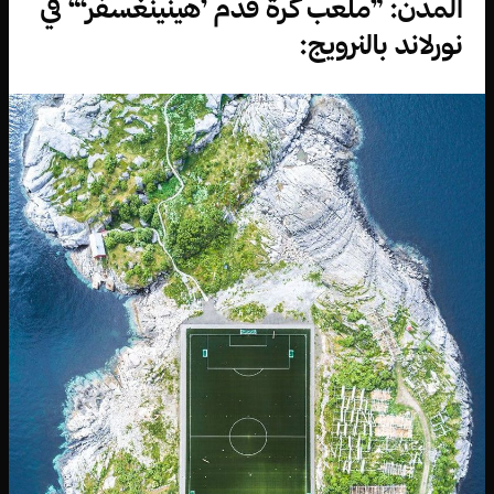
المدن: ”ملعب كرة قدم ’هينينغسفر‘“ في
نورلاند بالنرويج: