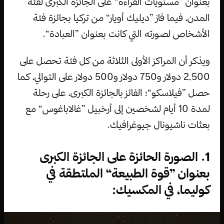
بعنوان ”مستويات القراءة“ على الجائزة الكبرى لفئة
المدن، فيما فاز ”ديليك أويار“ من تركيا بجائزة فئة
الأشخاص لصورته التي كانت بعنوان ”العبادة“.
ويذكر أن المراكز الأولى الثلاثة من كل فئة تحصل على
2,500 دولار و750 دولار و500 دولار على التوالي، كما
حصل ”فيلاسكو“؛ الفائز بالجائزة الكبرى، على رحلة
لمدة 10 أيام لشخصين إلى أرخبيل ”غالاباغوس“ مع
بعثات ناشيونال جيوغرافيك.
1. الصورة الحائزة على الجائزة الكبرى
بعنوان ”قوة الطبيعة“ الملتطقة في
كوليما، في المكسيك: