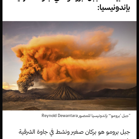
بإندونيسيا:
”جبل ’برومو‘“ بإندونيسيا للمصور Reynold Dewantara
جبل برومو هو بركان صغير ونشط في جاوة الشرقية