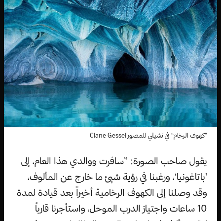
”كهوف الرخام“ في تشيلي للمصور Clane Gessel
يقول صاحب الصورة: ”سافرت ووالدي هذا العام، إلى
’باتاغونيا‘، ورغبنا في رؤية شيئ ما خارج عن المألوف،
وقد وصلنا إلى الكهوف الرخامية أخيراً بعد قيادة لمدة
10 ساعات واجتياز الدرب الموحل، واستأجرنا قارباً