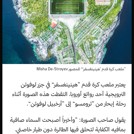
”ملعب كرة قدم ’هينينغسفر‘“ للمصور Misha De-Stroyev
يعتبر ملعب كرة قدم ”هينينغسفر“ في جزر لوفوتن
النرويجية أحد روائع أوروبا، التقطت هذه الصورة أثناء
رحلة إبحار من ”ترومسو“ إلى ”أرخبيل لوفوتن“.
يقول صاحب الصورة: ”وأخيراً أصبحت السماء صافية
بمافيه الكفاية لتحلق فيها الطائرة دون طيار خاصتي،