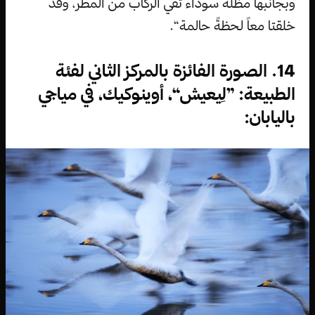
وبجانبها مظلة سوداء تقي الركاب من المطر، وقد
خلقتا معاً لحظةً حالمة“.
14. الصورة الفائزة بالمركز الثاني لفئة
الطبيعة: ”لِيعيش“، أوينوكيك، في مياجي
باليابان: