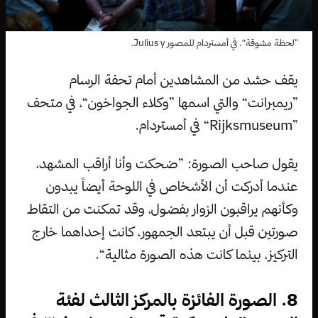
”لحظة مشوقة“، في أمستردام للمصور Julius y.
يقف حشد من المشاهدين أمام تحفة الرسام
”ريمبرانت“ والتي اسمها ”وكلاء الجواخون“، في متحف
”Rijksmuseum“ في أمستردام.
يقول صاحب الصورة: ”ضحكت وأنا أراقب المشهد،
عندما أدركت أن الأشخاص في اللوحة أيضاً يبدون
وكأنهم يراقبون الزوار بفضول، وقد تمكنت من التقاط
صورتين قبل أن يبتعد الجمهور، كانت إحداهما خارج
التركيز، بينما كانت هذه الصورة مثالية“.
8. الصورة الفائزة بالمركز الثالث لفئة