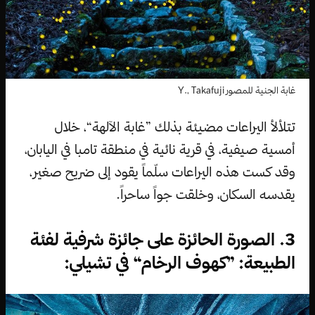
غابة الجنية للمصور Y., Takafuji
تتلألأ اليراعات مضيئة بذلك ”غابة الآلهة“، خلال
أمسية صيفية، في قرية نائية في منطقة تامبا في اليابان،
وقد كست هذه اليراعات سلّماً يقود إلى ضريح صغير،
يقدسه السكان، وخلقت جواً ساحراً.
3. الصورة الحائزة على جائزة شرفية لفئة
الطبيعة: ”كهوف الرخام“ في تشيلي: