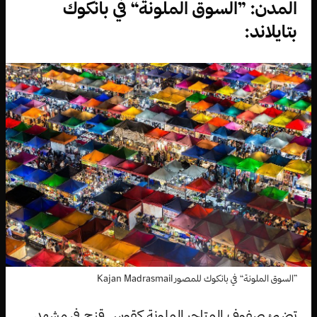
المدن: ”السوق الملونة“ في بانكوك
بتايلاند:
”السوق الملونة“ في بانكوك للمصور Kajan Madrasmail
تضيئ صفوف المتاجر الملونة كقوس قزح في مشهد