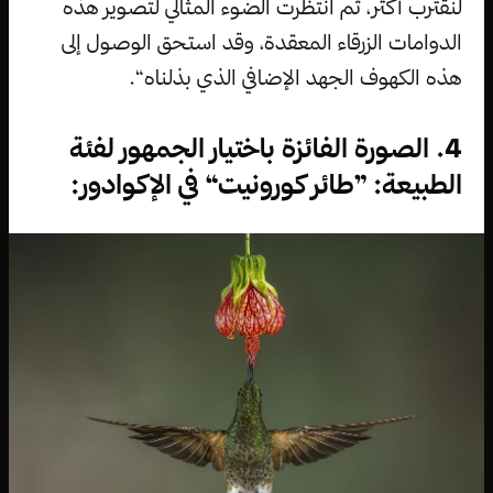
لنقترب أكثر، ثم انتظرت الضوء المثالي لتصوير هذه
الدوامات الزرقاء المعقدة، وقد استحق الوصول إلى
هذه الكهوف الجهد الإضافي الذي بذلناه“.
4. الصورة الفائزة باختيار الجمهور لفئة
الطبيعة: ”طائر كورونيت“ في الإكوادور: