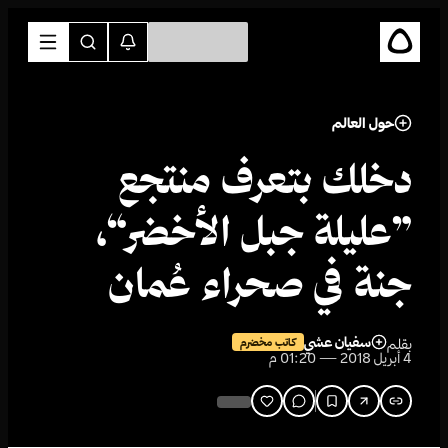
حول العالم
دخلك بتعرف منتجع
”عليلة جبل الأخضر“،
جنة في صحراء عُمان
سفيان عشي
بقلم
كاتب مخضرم
4 أبريل 2018 — 01:20 م