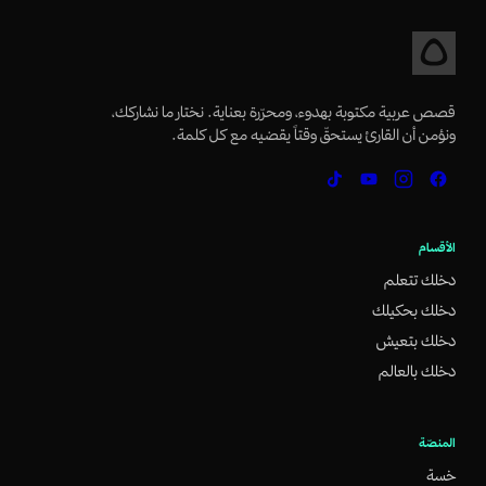
قصص عربية مكتوبة بهدوء، ومحرّرة بعناية. نختار ما نشاركك،
ونؤمن أن القارئ يستحقّ وقتاً يقضيه مع كل كلمة.
الأقسام
دخلك تتعلم
دخلك بحكيلك
دخلك بتعيش
دخلك بالعالم
المنصّة
خسة