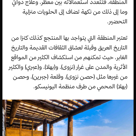
المنطقة، فتتعدد استعمالاته بين معطّر، وعلاج دوائي
وما إلى ذلك من نكهة تضاف إلى الحلويات منزلية
التحضير.
تعتبر المنطقة التي يتواجد بها المنتجع كذلك كنزا من
التاريخ العريق وقبلة لعشاق الثقافات القديمة والتاريخ
الغابر، حيث تمكنهم من استكشاف الكثير من المواقع
الأثرية والمدن على غرار (نزوى)، و(بهلا)، و(عبري) والكثير
من غيرها مثل (حصن نزوى)، وقلعة (جبرين)، وحصن
(بهلا) المحمي من طرف منظمة اليونيسكو.