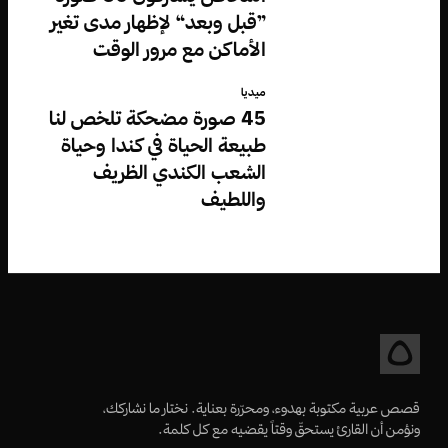
”قبل وبعد“ لإظهار مدى تغير
الأماكن مع مرور الوقت
ميديا
45 صورة مضحكة تلخص لنا
طبيعة الحياة في كندا وحياة
الشعب الكندي الظريف
واللطيف
قصص عربية مكتوبة بهدوء، ومحرّرة بعناية. نختار ما نشاركك،
ونؤمن أن القارئ يستحقّ وقتاً يقضيه مع كل كلمة.