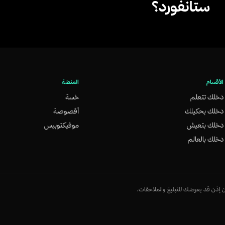
ستانفورد؟
الأقسام
المنصّة
دخلك تتعلم
خسة
دخلك بحكيلك
أقصوصة
دخلك بتعيش
موفيكتوبيس
دخلك بالعالم
ذن قد يعرضك للتبليغ والملاحقات.