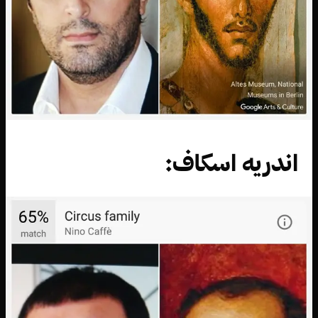
اندريه اسكاف: