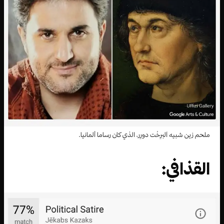
ملحم زين شبيه آلبرِخْت دورِر، الذي كان رساما ألمانيا.
القذافي: