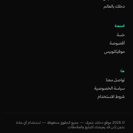
دخلك بالعالم
المنصّة
خسة
أقصوصة
موفيكتوبيس
عنّا
تواصل معنا
سياسة الخصوصية
شروط الاستخدام
©
2026
موقع دخلك بتعرف — جميع الحقوق محفوظة — استخدام أي مادة
بدون إذن قد يعرضك للتبليغ والملاحقات.