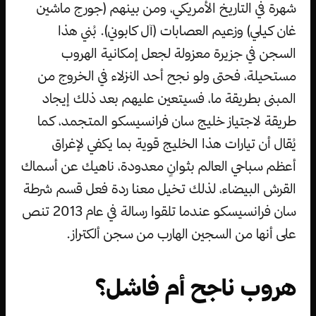
شهرة في التاريخ الأمريكي، ومن بينهم (جورج ماشين
غان كيلي) وزعيم العصابات (آل كابوني). بُني هذا
السجن في جزيرة معزولة لجعل إمكانية الهروب
مستحيلة، فحتى ولو نجح أحد النزلاء في الخروج من
المبنى بطريقة ما، فسيتعين عليهم بعد ذلك إيجاد
طريقة لاجتياز خليج سان فرانسيسكو المتجمد، كما
يُقال أن تيارات هذا الخليج قوية بما يكفي لإغراق
أعظم سباحي العالم بثوانٍ معدودة، ناهيك عن أسماك
القرش البيضاء، لذلك تخيل معنا ردة فعل قسم شرطة
سان فرانسيسكو عندما تلقوا رسالة في عام 2013 تنص
على أنها من السجين الهارب من سجن ألكتراز.
هروب ناجح أم فاشل؟