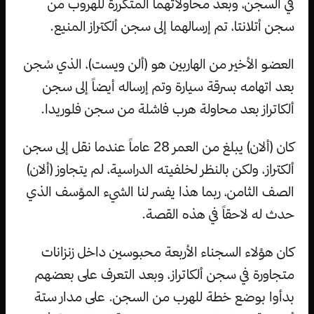
في السجن، وبعد محاولاتهما المتكررة للهروب من
سجن أتلانتا، تم إرسالهما إلى سجن ألكتراز المنيع.
العضو الأخير من الهاربين هو (ألن ويست)، الذي سُجن
بعد اتهامه بسرقة سيارة وتم إرساله أيضاً إلى سجن
ألكاتراز بعد محاولة هرب فاشلة من سجن فلوريدا.
كان (ألان) يبلغ من العمر 28 عاماً عندما نقل إلى سجن
ألكتراز، ولكن بالنظر لخلفيته الدراسية، لم يتجاوز (ألان)
الصف الثامن، ربما هذا يفسر لنا الشيء المؤسف الذي
حدث له لاحقاً في هذه القصة.
كان هؤلاء السجناء الأربعة محبوسين داخل زنزانات
متجاورة في سجن ألكاتراز، وبعد التعرف على بعضهم
بدأوا بوضع خطة للهرب من السجن. على مدار ستة