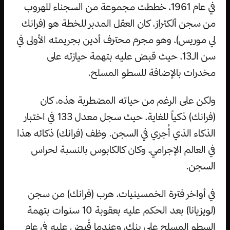
في عام 1961، خططت مجموعة من السجناء للهروب
من سجن ألكتراز، كان العقل المدبر للخطة هو (فرانك
لي موريس)، وهو مجرم محترف أدين بجريمته الأولى في
سن الـ13، حيث قبض عليه بتهمة حيازته على
مخدرات بالإضافة للسطو المسلح.
ولكن على الرغم من حياته المضطربة هذه، كان
(فرانك) ذكياً للغاية، حيث سجل معدل 133 في اختبار
الذكاء الذي أُجري في السجن. وظف (فرانك) ذكائه هذا
في العالم الإجرامي، وكان كالكابوس بالنسبة لحراس
السجن.
في أواخر فترة الخمسينيات، هرب (فرانك) من سجن
(لويزيانا) بعد الحكم عليه بعقوبة 10 سنوات بتهمة
السطو المسلح على بنك، وعندما قُبض عليه في عام