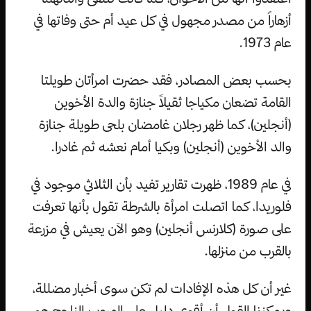
أزهاراً من مصدر مجهول في كل عيد أم حتى وفاتها في
عام 1973.
بحسب بعض المصادر، فقد حضرت امرأتان طويلتا
القامة تضعان مكياجا ثقيلاً جنازة والدة الأخوين
(أنجلين)، كما ظهر رجلان غامضان بلحى طويلة جنازة
والد الأخوين (أنجلين) وبكيا أمام نعشه ثم غادرا.
في عام 1989، ظهرت تقارير تفيد بأن الثلاثي موجود في
فلوريدا، كما اتصلت امرأة بالشرطة تقول بأنها تعرفت
على صورة (كلارنس أنجلين) وهو الآن يعيش في مزرعة
بالقرب من منزلها.
غير أن كل هذه الإفادات لم تكن سوى أخبار مضللة،
ويمكننا القول أن أقوى دليل على الهروب الناجح هو