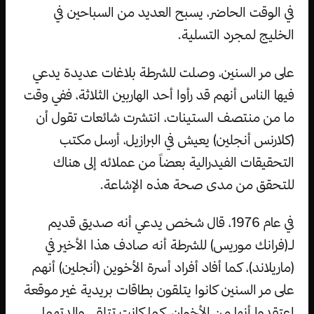
في الوقت الحاضر، يسبح العديد من السباحين في
الخليج لمجرد التسلية.
على مر السنين، وصلت للشرطة بلاغات عديدة يدعي
فيها الناس أنهم قد رأوا أحد الهاربين الثلاثة، ففي وقت
ما من منتصف الستينات، انتشرت شائعات تقول أن
(كلارنس أنجلين) يعيش في البرازيل، أرسل مكتب
التحقيقات الفيدرالية بعضاً من عملائه إلى هناك
للتحقق من مدى صحة هذه الإشاعة.
في عام 1976، قال شخص يدعي أنه صديق قديم
لـ(فرانك موريس) للشرطة أنه صادف هذا الأخير في
(ماريلاند)، كما أفاد أفراد أسرة الأخوين (أنجلين) أنهم
على مر السنين كانوا يتلقون بطاقات بريدية غير موقعة
اعتقدوا أنها من الأخوان، كما كانت تتلقى والدتهما