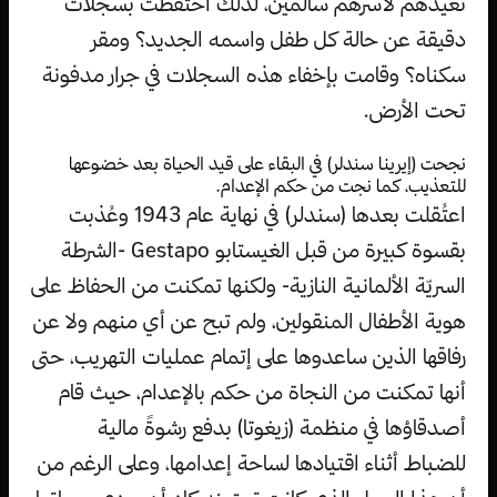
تعيدهم لأسرهم سالمين، لذلك احتفظت بسجلات
دقيقة عن حالة كل طفل واسمه الجديد؟ ومقر
سكناه؟ وقامت بإخفاء هذه السجلات في جرار مدفونة
تحت الأرض.
نجحت (إيرينا سندلر) في البقاء على قيد الحياة بعد خضوعها
للتعذيب، كما نجت من حكم الإعدام.
اعتُقلت بعدها (سندلر) في نهاية عام 1943 وعُذبت
بقسوة كبيرة من قبل الغيستابو Gestapo -الشرطة
السريّة الألمانية النازية- ولكنها تمكنت من الحفاظ على
هوية الأطفال المنقولين، ولم تبح عن أي منهم ولا عن
رفاقها الذين ساعدوها على إتمام عمليات التهريب، حتى
أنها تمكنت من النجاة من حكم بالإعدام، حيث قام
أصدقاؤها في منظمة (زيغوتا) بدفع رشوةً مالية
للضباط أثناء اقتيادها لساحة إعدامها، وعلى الرغم من