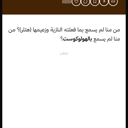
من منا لم يسمع بما فعلته النازية وزعيمها (هتلر)؟ من
منا لم يسمع
بالهولوكوست
؟
إعلان