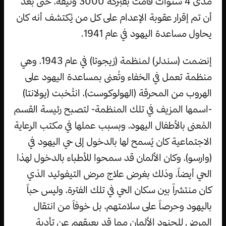
مدى 4 سنوات قامت بفبركة 3000 وثيقة، حتى بعد
أن تم إقرار عقوبة الإعدام على كل من يُكتشف أنه كان
يحاول مساعدة اليهود في عام 1941.
إنضمت (سندلر) لمنظمة (زيجوتا) في عام 1943، وهي
منظمة تعمل في الخفاء وتُعنى بمساعدة اليهود على
الهروب من المحرقة (الهولوكوست)، انتُخبت (يولانتا)
-اسمها المزيف في تلك المنظمة- لتصبح رئيسة القسم
المُعنى بالأطفال اليهود، وبسبب عملها في مكتب الرعاية
الاجتماعية كان يُسمح لها بالدخول إلى حي اليهود في
(وارسو)، وكان الألمان قد سمحوا للأطباء بالدخول لهذا
الحي أيضاً، وذلك بغرض علاج مرض التيفوئيد الذي
كان منتشراً بين سكان الحي في تلك الفترة، وليس حباً
باليهود وحرصاً على سلامتهم، بل خوفاً من انتقال
المرض للجنود الألمان مما قد يعيقهم عن تأدية