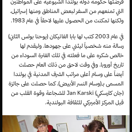
فرضتها حكومة دولة بولندا الشيوعية على المواطنين
التي تمنعهم من السفر لبعض المناطق ومنها إسرائيل،
ولكنها تمكنت من الحصول عليها لاحقاً في عام 1983.
في عام 2003 كتب لها بابا الفاتيكان (يوحنا بولس الثاني)
رسالة منه شخصياً ليثني على جهودها، وليقدم لها
خالص شكره على ما فعلته في تلك الفترة السوداء من
تاريخ أوروبا، وفي وقت لاحق من ذلك العام حصلت
أيضاً على وسام أعلى مراتب الشرف المدنية في بولندا
المسمى بـ(وسام النسر الأبيض)، كما حصلت على جائزة
(جان كارسكي) Jan Karski للشجاعة وقوة القلب من
قبل المركز الأميركي للثقافة البولندية.