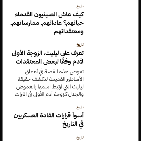
تاريخ
كيف عاش الصينيون القدماء
حياتهم؟ عاداتهم، ممارساتهم،
ومعتقداتهم
تاريخ
تعرّف على ليليث، الزوجة الأولى
لآدم وفقًا لبعض المعتقدات
تغوص هذه القصة في أعماق
الأساطير القديمة لتكشف حقيقة
ليليث التي ارتبط اسمها بالغموض
والجدل كزوجة آدم الأولى في التراث
اليهودي وموروثات بلاد ما بين
تاريخ
النهرين.
أسوأ قرارات القادة العسكريين
في التاريخ
تاريخ