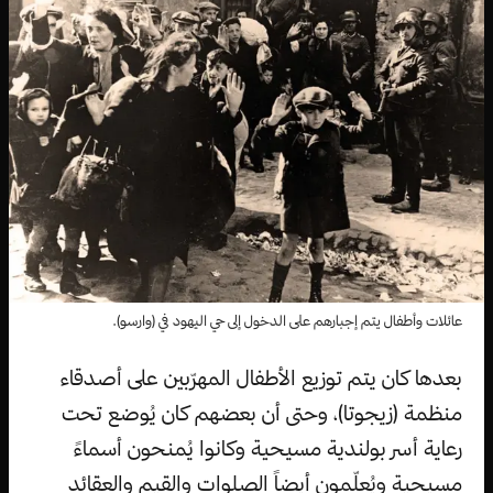
عائلات وأطفال يتم إجبارهم على الدخول إلى حي اليهود في (وارسو).
بعدها كان يتم توزيع الأطفال المهرّبين على أصدقاء
منظمة (زيجوتا)، وحتى أن بعضهم كان يُوضع تحت
رعاية أسر بولندية مسيحية وكانوا يُمنحون أسماءً
مسيحية ويُعلّمون أيضاً الصلوات والقيم والعقائد