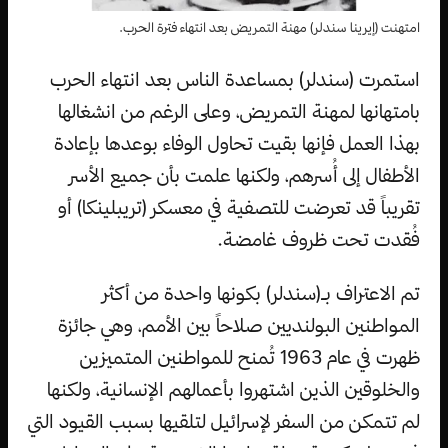
امتهنت (إيرينا سندلر) مهنة التمريض بعد انتهاء فترة الحرب.
استمرت (سندلر) بمساعدة الناس بعد انتهاء الحرب
بامتهانها لمهنة التمريض، وعلى الرغم من انشغالها
بهذا العمل فإنها بقيت تحاول الوفاء بوعدها بإعادة
الأطفال إلى أُسرهم، ولكنها علمت بأن جميع الأسر
تقريباً قد تعرضت للتصفية في معسكر (تريبلينكا) أو
فُقدت تحت ظروف غامضة.
تم الاعتراف بـ(سندلر) بكونها واحدة من أكثر
المواطنين البولنديين صلاحاً بين الأمم، وهي جائزة
ظهرت في عام 1963 تُمنح للمواطنين المتميزين
والخلوقين الذين اشتهروا بأعمالهم الإنسانية، ولكنها
لم تتمكن من السفر لإسرائيل لتلقيها بسبب القيود التي